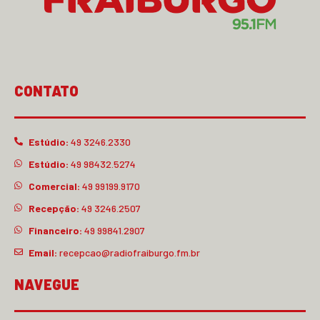
CONTATO
Estúdio:
49 3246.2330
Estúdio:
49 98432.5274
Comercial:
49 99199.9170
Recepção:
49 3246.2507
Financeiro:
49 99841.2907
Email:
recepcao@radiofraiburgo.fm.br
NAVEGUE