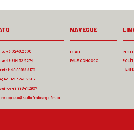
ATO
NAVEGUE
LIN
io:
49 3246.2330
ECAD
POLÍT
io:
49 98432.5274
FALE CONOSCO
POLÍT
TERM
cial:
49 99199.9170
pção:
49 3246.2507
ceiro:
49 99841.2907
:
recepcao@radiofraiburgo.fm.br