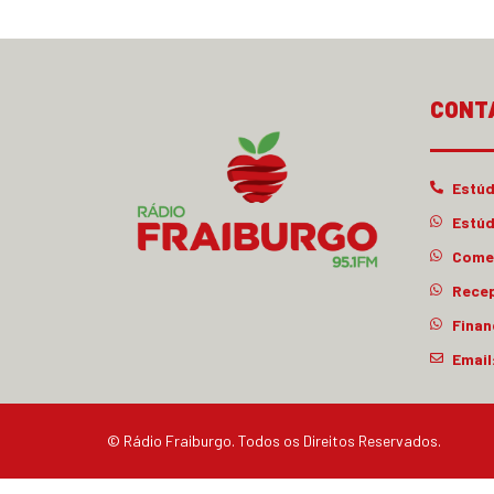
CONT
Estúd
Estúd
Comer
Rece
Finan
Email
© Rádio Fraiburgo. Todos os Direitos Reservados.