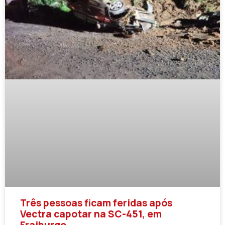
Três pessoas ficam feridas após
Vectra capotar na SC-451, em
Fraiburgo