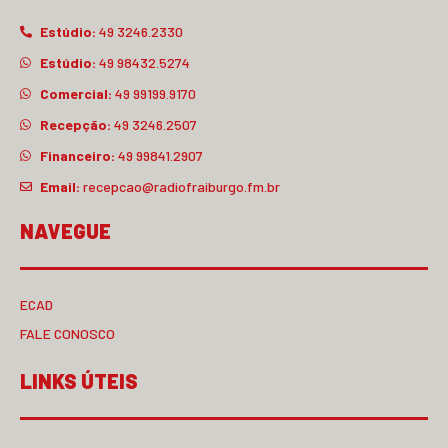
Estúdio:
49 3246.2330
Estúdio:
49 98432.5274
Comercial:
49 99199.9170
Recepção:
49 3246.2507
Financeiro:
49 99841.2907
Email:
recepcao@radiofraiburgo.fm.br
NAVEGUE
ECAD
FALE CONOSCO
LINKS ÚTEIS