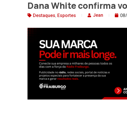
Dana White confirma vo
,
08
Jean
Destaques
Esportes