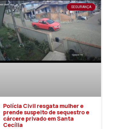
SEGURANÇA
Polícia Civil resgata mulher e
prende suspeito de sequestro e
cárcere privado em Santa
Cecília