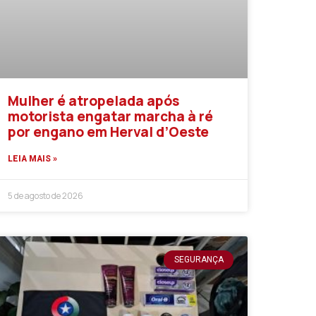
Mulher é atropelada após
motorista engatar marcha à ré
por engano em Herval d’Oeste
LEIA MAIS »
5 de agosto de 2026
SEGURANÇA