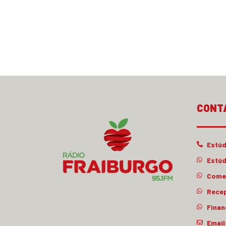
CONT
Estúd
Estúd
Comer
Rece
Finan
Email