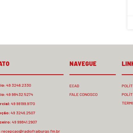
ATO
NAVEGUE
LIN
io:
49 3246.2330
ECAD
POLÍT
io:
49 98432.5274
FALE CONOSCO
POLÍT
TERM
cial:
49 99199.9170
pção:
49 3246.2507
ceiro:
49 99841.2907
:
recepcao@radiofraiburgo.fm.br