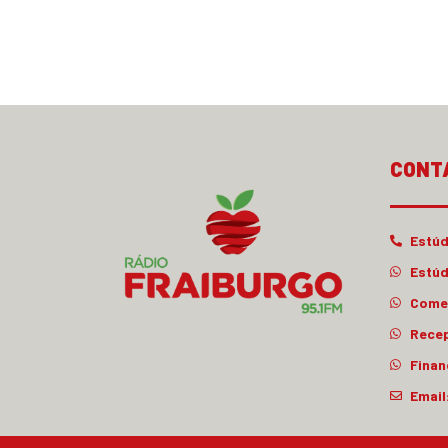
CONT
Estúd
Estúd
Comer
Rece
Finan
Email