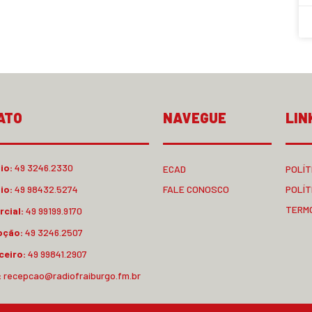
ATO
NAVEGUE
LIN
io:
49 3246.2330
ECAD
POLÍT
io:
49 98432.5274
FALE CONOSCO
POLÍT
TERM
cial:
49 99199.9170
pção:
49 3246.2507
ceiro:
49 99841.2907
:
recepcao@radiofraiburgo.fm.br