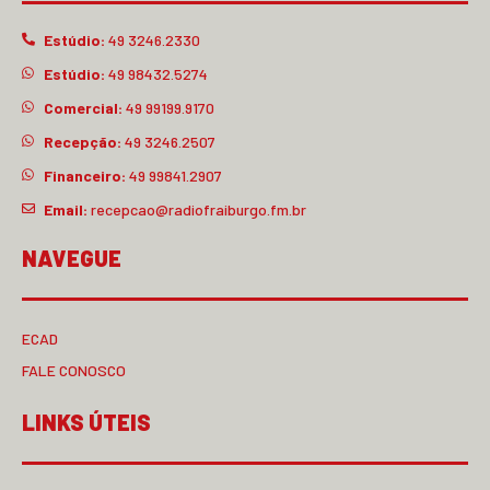
Estúdio:
49 3246.2330
Estúdio:
49 98432.5274
Comercial:
49 99199.9170
Recepção:
49 3246.2507
Financeiro:
49 99841.2907
Email:
recepcao@radiofraiburgo.fm.br
NAVEGUE
ECAD
FALE CONOSCO
LINKS ÚTEIS