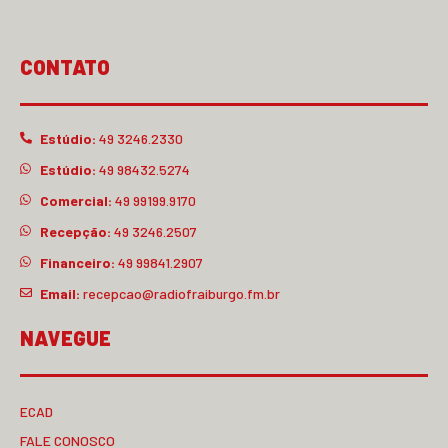
CONTATO
Estúdio:
49 3246.2330
Estúdio:
49 98432.5274
Comercial:
49 99199.9170
Recepção:
49 3246.2507
Financeiro:
49 99841.2907
Email:
recepcao@radiofraiburgo.fm.br
NAVEGUE
ECAD
FALE CONOSCO