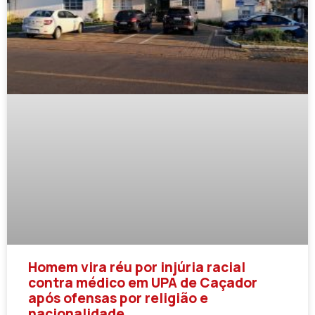
Homem vira réu por injúria racial
contra médico em UPA de Caçador
após ofensas por religião e
nacionalidade