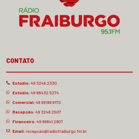
CONTATO
Estúdio:
49 3246.2330
Estúdio:
49 98432.5274
Comercial:
49 99199.9170
Recepção:
49 3246.2507
Financeiro:
49 99841.2907
Email:
recepcao@radiofraiburgo.fm.br