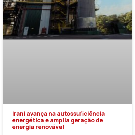
Irani avança na autossuficiência
energética e amplia geração de
energia renovável