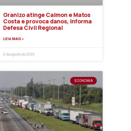
Granizo atinge Calmon e Matos
Costa e provoca danos, informa
Defesa Civil Regional
LEIA MAIS »
6 de agosto de 2026
ECONOMIA