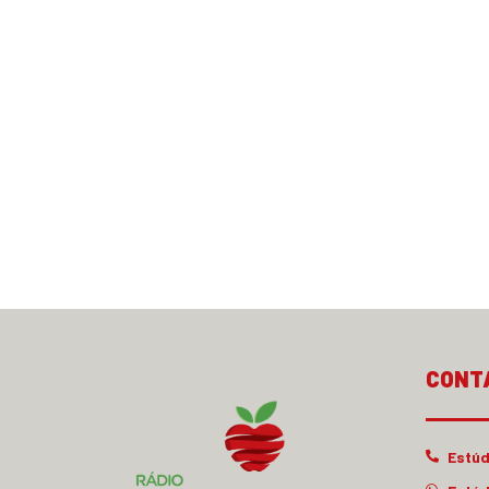
CONT
Estúd