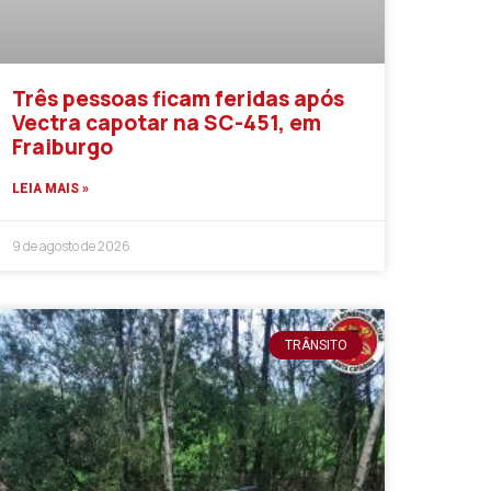
Três pessoas ficam feridas após
Vectra capotar na SC-451, em
Fraiburgo
LEIA MAIS »
9 de agosto de 2026
TRÂNSITO