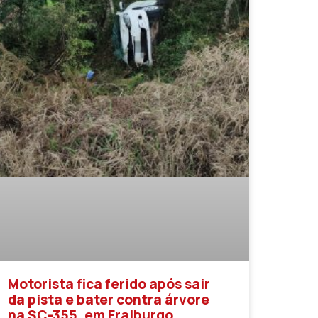
Motorista fica ferido após sair
da pista e bater contra árvore
na SC-355, em Fraiburgo