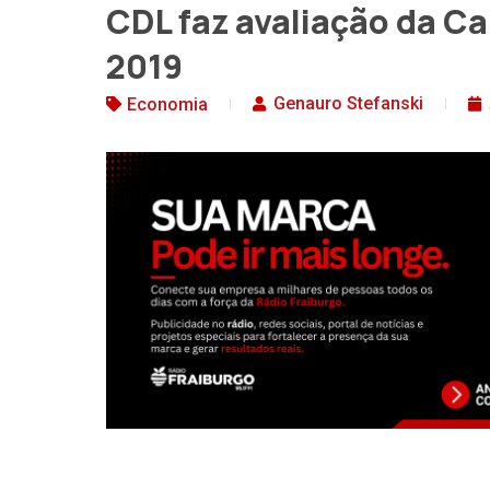
CDL faz avaliação da C
2019
Genauro Stefanski
Economia