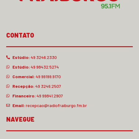
CONTATO
Estúdio:
49 3246.2330
Estúdio:
49 98432.5274
Comercial:
49 99199.9170
Recepção:
49 3246.2507
Financeiro:
49 99841.2907
Email:
recepcao@radiofraiburgo.fm.br
NAVEGUE