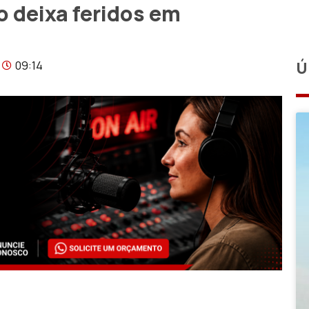
 deixa feridos em
09:14
Ú