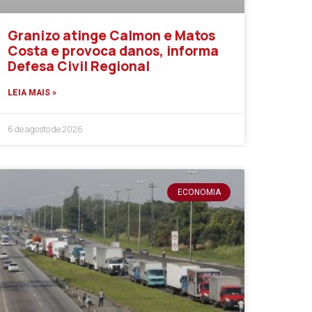
Granizo atinge Calmon e Matos
Costa e provoca danos, informa
Defesa Civil Regional
LEIA MAIS »
6 de agosto de 2026
ECONOMIA