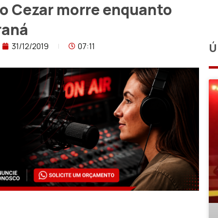
no Cezar morre enquanto
raná
31/12/2019
07:11
Ú