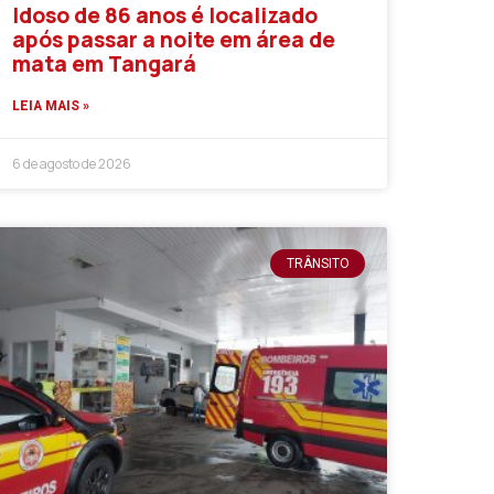
Idoso de 86 anos é localizado
após passar a noite em área de
mata em Tangará
LEIA MAIS »
6 de agosto de 2026
TRÂNSITO