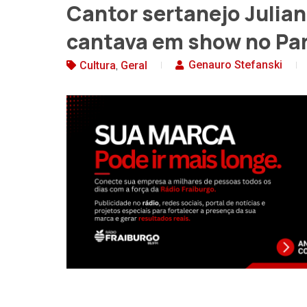
Cantor sertanejo Julia
cantava em show no Pa
,
Genauro Stefanski
Cultura
Geral