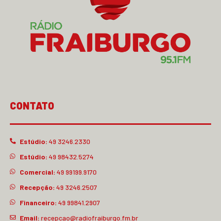
CONTATO
Estúdio:
49 3246.2330
Estúdio:
49 98432.5274
Comercial:
49 99199.9170
Recepção:
49 3246.2507
Financeiro:
49 99841.2907
Email:
recepcao@radiofraiburgo.fm.br