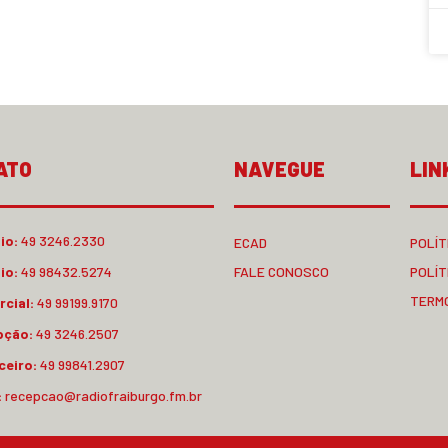
ATO
NAVEGUE
LIN
io:
49 3246.2330
ECAD
POLÍT
io:
49 98432.5274
FALE CONOSCO
POLÍT
TERM
cial:
49 99199.9170
pção:
49 3246.2507
ceiro:
49 99841.2907
:
recepcao@radiofraiburgo.fm.br