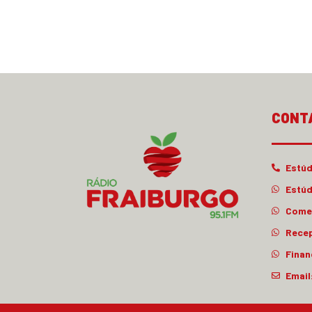
CONT
Estúd
Estúd
Comer
Rece
Finan
Email