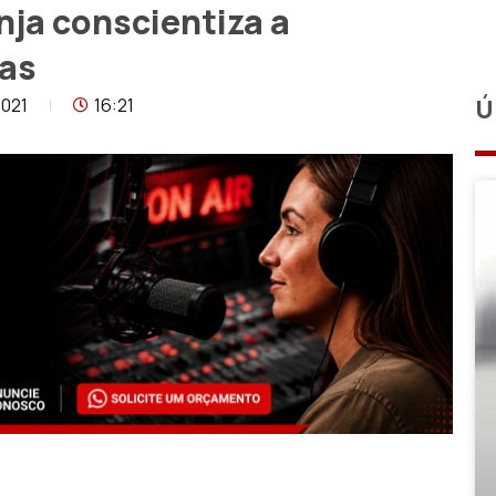
ja conscientiza a
ias
2021
16:21
Ú