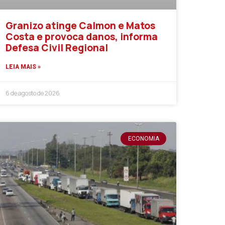
Granizo atinge Calmon e Matos
Costa e provoca danos, informa
Defesa Civil Regional
LEIA MAIS »
6 de agosto de 2026
ECONOMIA