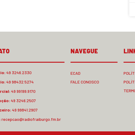
ATO
NAVEGUE
LIN
io:
49 3246.2330
ECAD
POLÍT
io:
49 98432.5274
FALE CONOSCO
POLÍT
TERM
cial:
49 99199.9170
pção:
49 3246.2507
ceiro:
49 99841.2907
:
recepcao@radiofraiburgo.fm.br