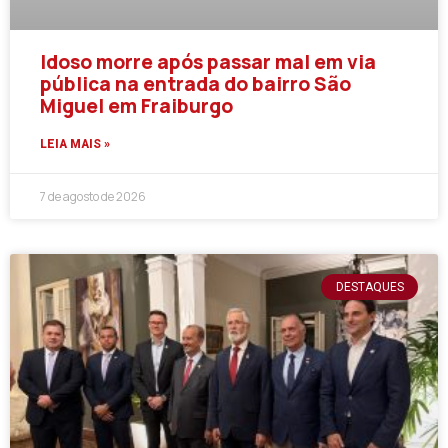
Idoso morre após passar mal em via
pública na entrada do bairro São
Miguel em Fraiburgo
LEIA MAIS »
7 de agosto de 2026
DESTAQUES