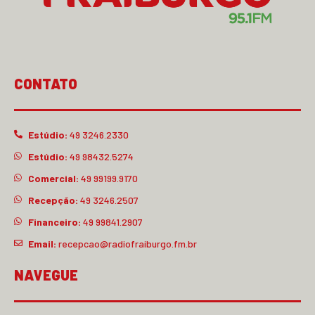
CONTATO
Estúdio:
49 3246.2330
Estúdio:
49 98432.5274
Comercial:
49 99199.9170
Recepção:
49 3246.2507
Financeiro:
49 99841.2907
Email:
recepcao@radiofraiburgo.fm.br
NAVEGUE