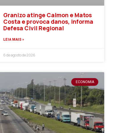
Granizo atinge Calmon e Matos
Costa e provoca danos, informa
Defesa Civil Regional
LEIA MAIS »
6 de agosto de 2026
ECONOMIA