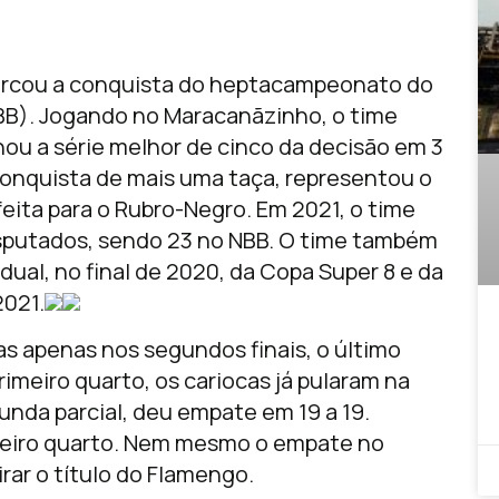
marcou a conquista do heptacampeonato do
BB). Jogando no Maracanãzinho, o time
chou a série melhor de cinco da decisão em 3
 conquista de mais uma taça, representou o
ita para o Rubro-Negro. Em 2021, o time
isputados, sendo 23 no NBB. O time também
al, no final de 2020, da Copa Super 8 e da
021.
s apenas nos segundos finais, o último
rimeiro quarto, os cariocas já pularam na
unda parcial, deu empate em 19 a 19.
rceiro quarto. Nem mesmo o empate no
irar o título do Flamengo.