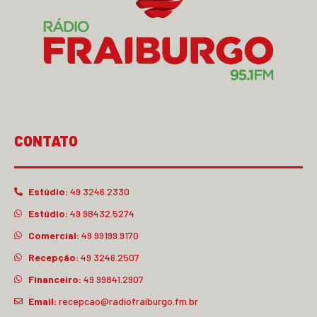
CONTATO
Estúdio:
49 3246.2330
Estúdio:
49 98432.5274
Comercial:
49 99199.9170
Recepção:
49 3246.2507
Financeiro:
49 99841.2907
Email:
recepcao@radiofraiburgo.fm.br