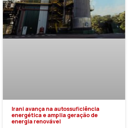
Irani avança na autossuficiência
energética e amplia geração de
energia renovável