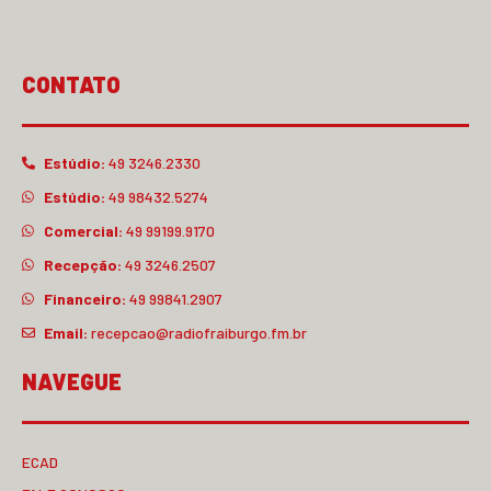
CONTATO
Estúdio:
49 3246.2330
Estúdio:
49 98432.5274
Comercial:
49 99199.9170
Recepção:
49 3246.2507
Financeiro:
49 99841.2907
Email:
recepcao@radiofraiburgo.fm.br
NAVEGUE
ECAD