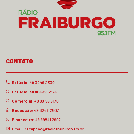
CONTATO
Estúdio:
49 3246.2330
Estúdio:
49 98432.5274
Comercial:
49 99199.9170
Recepção:
49 3246.2507
Financeiro:
49 99841.2907
Email:
recepcao@radiofraiburgo.fm.br