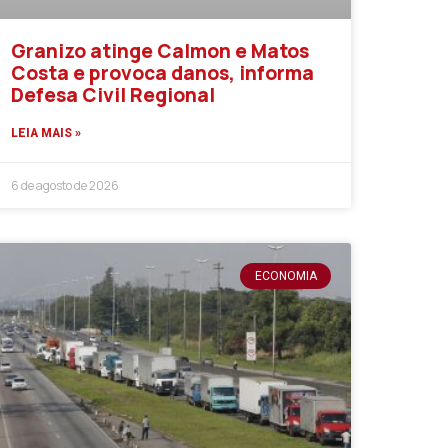
Granizo atinge Calmon e Matos
Costa e provoca danos, informa
Defesa Civil Regional
LEIA MAIS »
6 de agosto de 2026
ECONOMIA