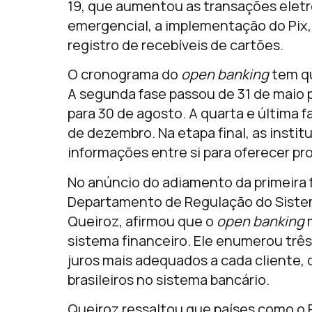
19, que aumentou as transações eletr
emergencial, a implementação do Pix
registro de recebíveis de cartões.
O cronograma do
open banking
tem qu
A segunda fase passou de 31 de maio pa
para 30 de agosto. A quarta e última f
de dezembro. Na etapa final, as instit
informações entre si para oferecer pr
No anúncio do adiamento da primeira 
Departamento de Regulação do Sistem
Queiroz, afirmou que o
open banking
m
sistema financeiro. Ele enumerou trê
juros mais adequados a cada cliente,
brasileiros no sistema bancário.
Queiroz ressaltou que países como o 