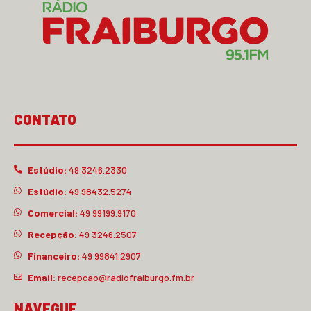
CONTATO
Estúdio:
49 3246.2330
Estúdio:
49 98432.5274
Comercial:
49 99199.9170
Recepção:
49 3246.2507
Financeiro:
49 99841.2907
Email:
recepcao@radiofraiburgo.fm.br
NAVEGUE