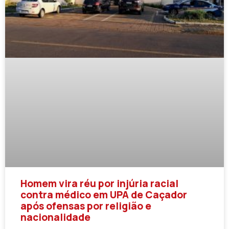
Homem vira réu por injúria racial
contra médico em UPA de Caçador
após ofensas por religião e
nacionalidade