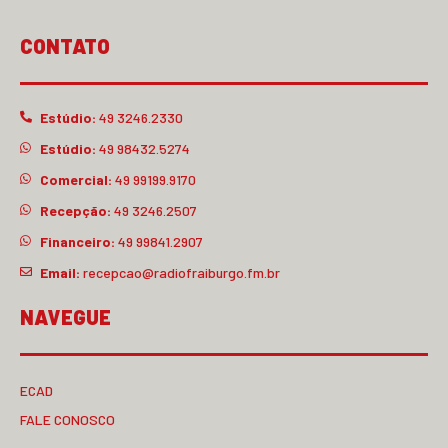
CONTATO
Estúdio:
49 3246.2330
Estúdio:
49 98432.5274
Comercial:
49 99199.9170
Recepção:
49 3246.2507
Financeiro:
49 99841.2907
Email:
recepcao@radiofraiburgo.fm.br
NAVEGUE
ECAD
FALE CONOSCO