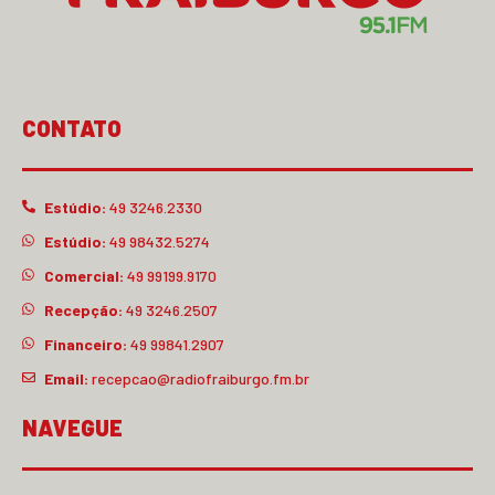
CONTATO
Estúdio:
49 3246.2330
Estúdio:
49 98432.5274
Comercial:
49 99199.9170
Recepção:
49 3246.2507
Financeiro:
49 99841.2907
Email:
recepcao@radiofraiburgo.fm.br
NAVEGUE