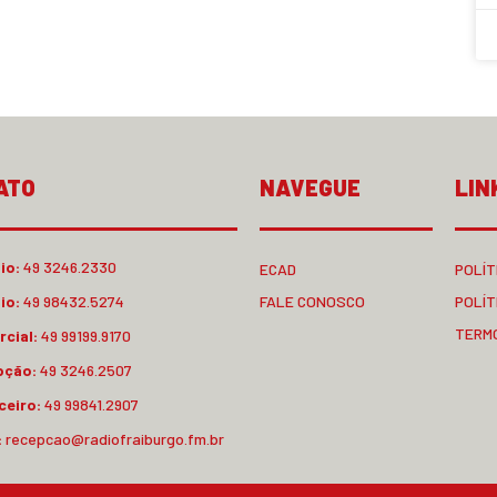
ATO
NAVEGUE
LIN
io:
49 3246.2330
ECAD
POLÍT
io:
49 98432.5274
FALE CONOSCO
POLÍT
TERM
cial:
49 99199.9170
pção:
49 3246.2507
ceiro:
49 99841.2907
:
recepcao@radiofraiburgo.fm.br