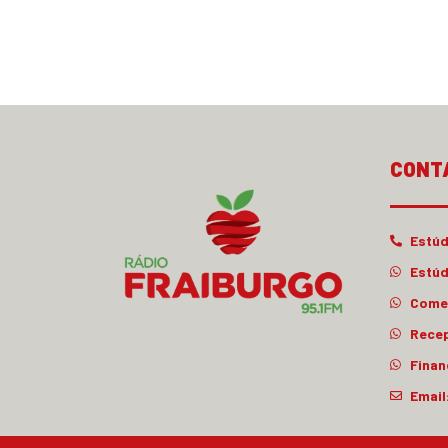
CONT
Estúd
Estúd
Comer
Rece
Finan
Email