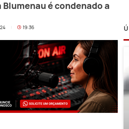
m Blumenau é condenado a
024
19:36
Ú