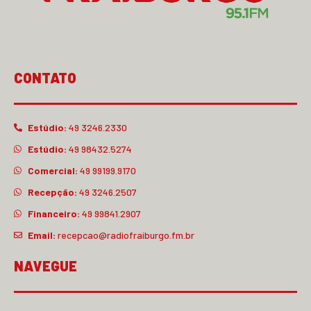
CONTATO
Estúdio:
49 3246.2330
Estúdio:
49 98432.5274
Comercial:
49 99199.9170
Recepção:
49 3246.2507
Financeiro:
49 99841.2907
Email:
recepcao@radiofraiburgo.fm.br
NAVEGUE