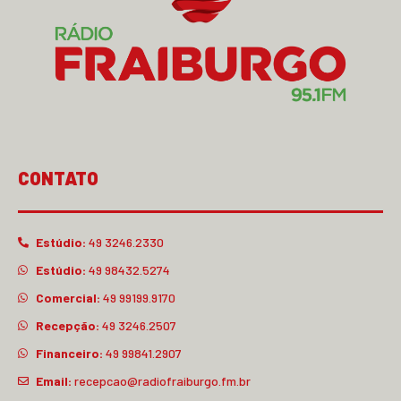
CONTATO
Estúdio:
49 3246.2330
Estúdio:
49 98432.5274
Comercial:
49 99199.9170
Recepção:
49 3246.2507
Financeiro:
49 99841.2907
Email:
recepcao@radiofraiburgo.fm.br