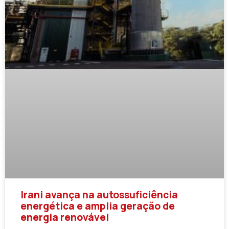
Irani avança na autossuficiência
energética e amplia geração de
energia renovável