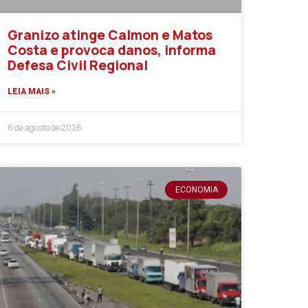
Granizo atinge Calmon e Matos
Costa e provoca danos, informa
Defesa Civil Regional
LEIA MAIS »
6 de agosto de 2026
ECONOMIA