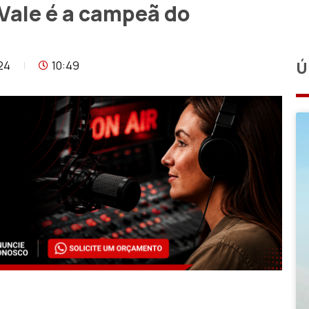
Vale é a campeã do
24
10:49
Ú