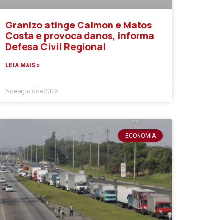
Granizo atinge Calmon e Matos
Costa e provoca danos, informa
Defesa Civil Regional
LEIA MAIS »
6 de agosto de 2026
ECONOMIA