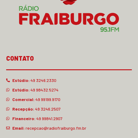
CONTATO
Estúdio:
49 3246.2330
Estúdio:
49 98432.5274
Comercial:
49 99199.9170
Recepção:
49 3246.2507
Financeiro:
49 99841.2907
Email:
recepcao@radiofraiburgo.fm.br