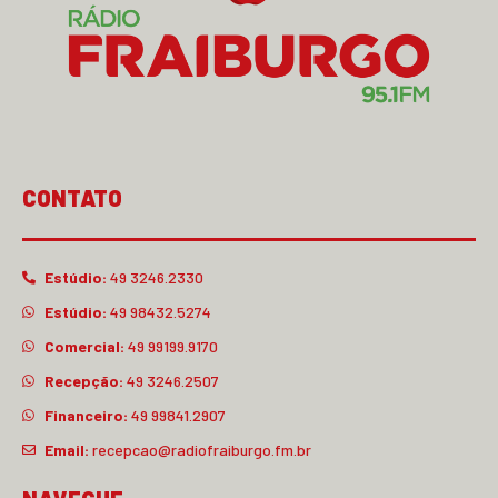
CONTATO
Estúdio:
49 3246.2330
Estúdio:
49 98432.5274
Comercial:
49 99199.9170
Recepção:
49 3246.2507
Financeiro:
49 99841.2907
Email:
recepcao@radiofraiburgo.fm.br