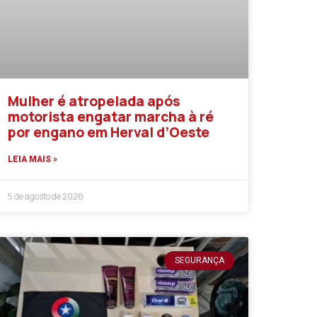
Mulher é atropelada após
motorista engatar marcha à ré
por engano em Herval d’Oeste
LEIA MAIS »
5 de agosto de 2026
SEGURANÇA