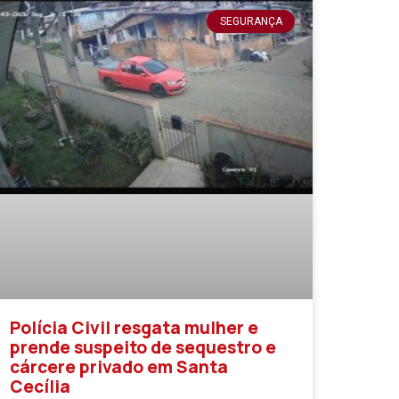
SEGURANÇA
Polícia Civil resgata mulher e
prende suspeito de sequestro e
cárcere privado em Santa
Cecília