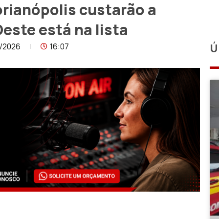
orianópolis custarão a
este está na lista
/2026
16:07
Ú