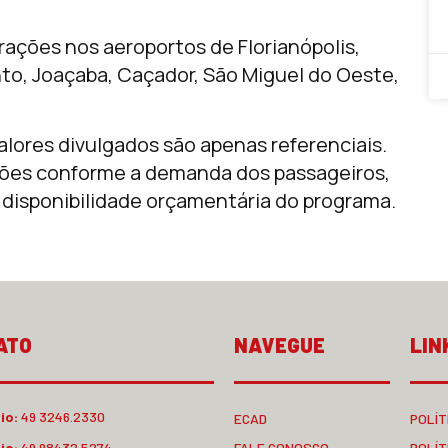
rações nos aeroportos de Florianópolis,
into, Joaçaba, Caçador, São Miguel do Oeste,
alores divulgados são apenas referenciais.
ações conforme a demanda dos passageiros,
 disponibilidade orçamentária do programa.
ATO
NAVEGUE
LIN
io:
49 3246.2330
ECAD
POLÍT
io:
49 98432.5274
FALE CONOSCO
POLÍT