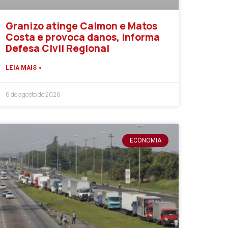
Granizo atinge Calmon e Matos
Costa e provoca danos, informa
Defesa Civil Regional
LEIA MAIS »
6 de agosto de 2026
ECONOMIA