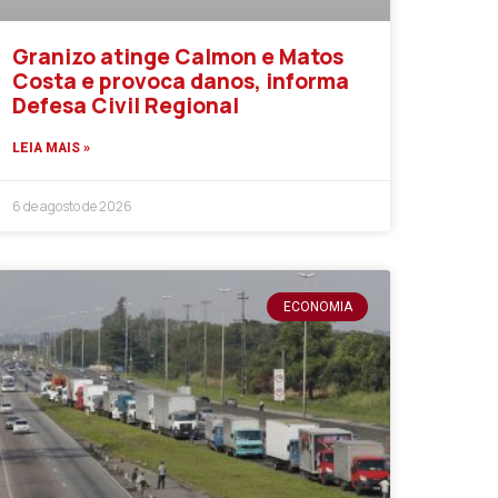
Granizo atinge Calmon e Matos
Costa e provoca danos, informa
Defesa Civil Regional
LEIA MAIS »
6 de agosto de 2026
ECONOMIA