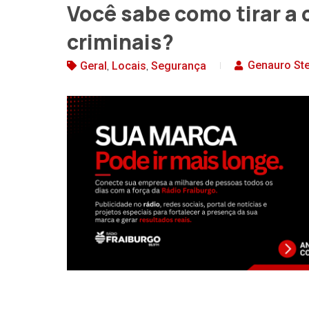
Você sabe como tirar a
criminais?
,
,
Genauro Ste
Geral
Locais
Segurança