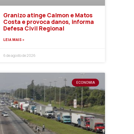
Granizo atinge Calmon e Matos
Costa e provoca danos, informa
Defesa Civil Regional
LEIA MAIS »
6 de agosto de 2026
ECONOMIA