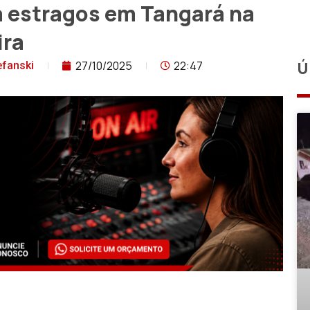
a estragos em Tangará na
ira
27/10/2025
22:47
Ú
efanski