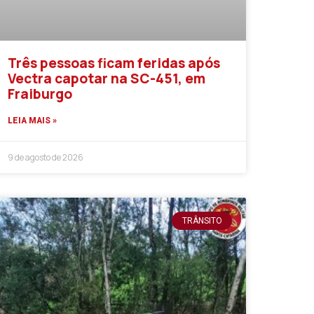
Três pessoas ficam feridas após
Vectra capotar na SC-451, em
Fraiburgo
LEIA MAIS »
9 de agosto de 2026
TRÂNSITO