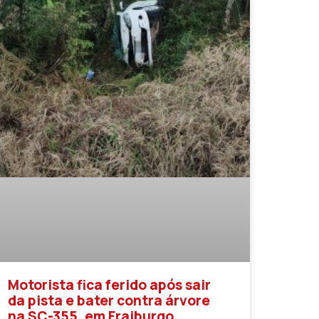
Motorista fica ferido após sair
da pista e bater contra árvore
na SC-355, em Fraiburgo