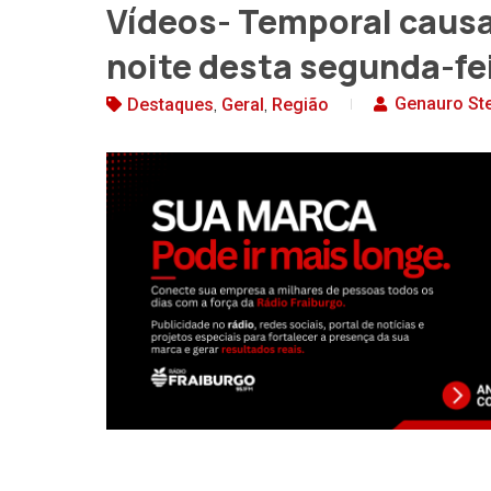
Vídeos- Temporal caus
noite desta segunda-fe
,
,
Genauro St
Destaques
Geral
Região