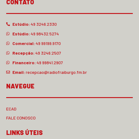
CONTATO
Estúdio:
49 3246.2330
Estúdio:
49 98432.5274
Comercial:
49 99199.9170
Recepção:
49 3246.2507
Financeiro:
49 99841.2907
Email:
recepcao@radiofraiburgo.fm.br
NAVEGUE
ECAD
FALE CONOSCO
LINKS ÚTEIS