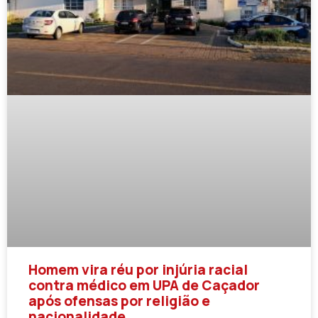
Homem vira réu por injúria racial
contra médico em UPA de Caçador
após ofensas por religião e
nacionalidade