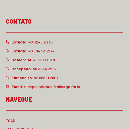
CONTATO
Estúdio:
49 3246.2330
Estúdio:
49 98432.5274
Comercial:
49 99199.9170
Recepção:
49 3246.2507
Financeiro:
49 99841.2907
Email:
recepcao@radiofraiburgo.fm.br
NAVEGUE
ECAD
FALE CONOSCO