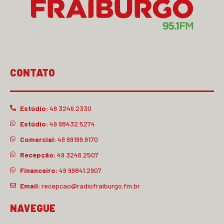
CONTATO
Estúdio:
49 3246.2330
Estúdio:
49 98432.5274
Comercial:
49 99199.9170
Recepção:
49 3246.2507
Financeiro:
49 99841.2907
Email:
recepcao@radiofraiburgo.fm.br
NAVEGUE