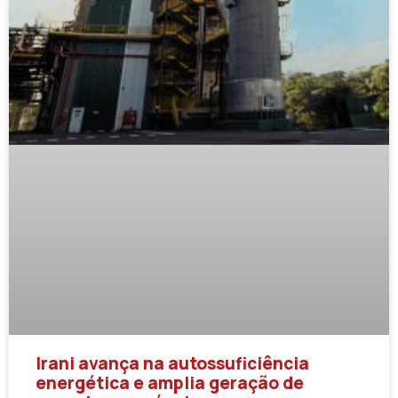
Irani avança na autossuficiência
energética e amplia geração de