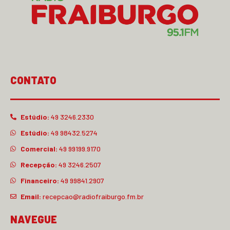
CONTATO
Estúdio:
49 3246.2330
Estúdio:
49 98432.5274
Comercial:
49 99199.9170
Recepção:
49 3246.2507
Financeiro:
49 99841.2907
Email:
recepcao@radiofraiburgo.fm.br
NAVEGUE