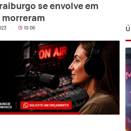
Fraiburgo se envolve em
s morreram
023
10:06
Ú