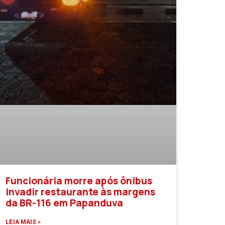
Funcionária morre após ônibus
invadir restaurante às margens
da BR-116 em Papanduva
LEIA MAIS »