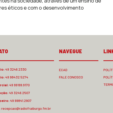
antes na sociedade, através de um ensino de
res éticos e com o desenvolvimento
ATO
NAVEGUE
LIN
io:
49 3246.2330
ECAD
POLÍT
io:
49 98432.5274
FALE CONOSCO
POLÍT
TERM
cial:
49 99199.9170
pção:
49 3246.2507
ceiro:
49 99841.2907
:
recepcao@radiofraiburgo.fm.br