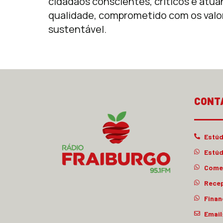
cidadãos conscientes, críticos e atu
qualidade, comprometido com os valo
sustentável.
CONT
Estúd
Estúd
Comer
Rece
Finan
Email