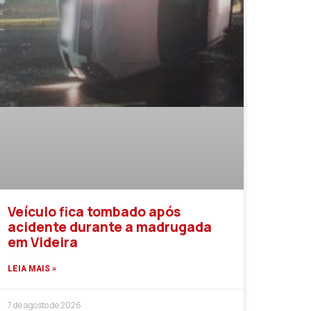
Veículo fica tombado após
acidente durante a madrugada
em Videira
LEIA MAIS »
7 de agosto de 2026