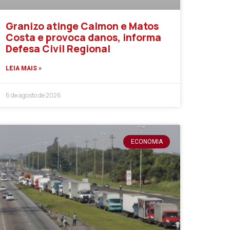
Granizo atinge Calmon e Matos
Costa e provoca danos, informa
Defesa Civil Regional
LEIA MAIS »
6 de agosto de 2026
ECONOMIA