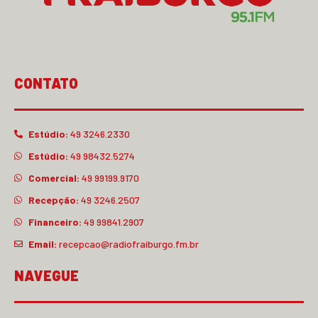
CONTATO
Estúdio:
49 3246.2330
Estúdio:
49 98432.5274
Comercial:
49 99199.9170
Recepção:
49 3246.2507
Financeiro:
49 99841.2907
Email:
recepcao@radiofraiburgo.fm.br
NAVEGUE